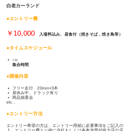
白老カーランド
●エントリー費
￥10,000
入場料込み、昼食付（焼きそば，焼き鳥等）
●タイムスケジュール
7:30
集合時間
●開催内容
フリー走行 20min×3本
昼休み中、ドラック有り
商品抽選会
etc...
●エントリー方法
エントリー希望の方は、エントリー用紙に必要事項をご記入の
上、エントリー費と一緒に当社もしくは各参加受付協力店の店