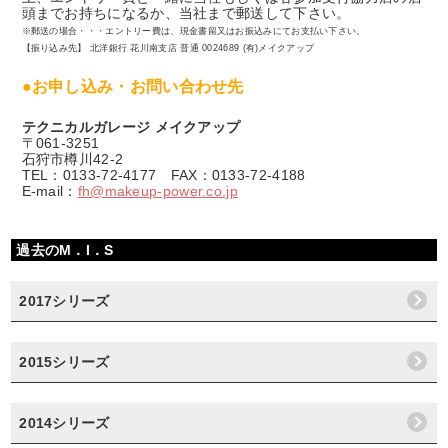
頭までお持ちになるか、当社まで郵送して下さい。
※郵送の場合・・・エントリー費は、現金書留又はお振込みにてお支払い下さい。
【振り込み先】 北洋銀行 花川南支店 普通 0024689 (有)メイクアップ
●お申し込み・お問い合わせ先
テクニカルガレージ メイクアップ
〒061-3251
石狩市樽川42-2
TEL：0133-72-4177 FAX：0133-72-4188
E-mail：
fh@makeup-power.co.jp
過去のM．I．S
2017シリーズ
2015シリーズ
2014シリーズ