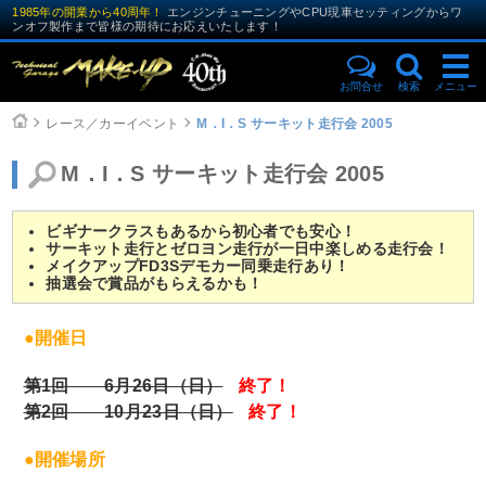
1985年の開業から40周年！
エンジンチューニングやCPU現車セッティングからワ
ンオフ製作まで皆様の期待にお応えいたします！
お問合せ
検索
メニュー
レース／カーイベント
M．I．S サーキット走行会 2005
M．I．S サーキット走行会 2005
ビギナークラスもあるから初心者でも安心！
サーキット走行とゼロヨン走行が一日中楽しめる走行会！
メイクアップFD3Sデモカー同乗走行あり！
抽選会で賞品がもらえるかも！
●開催日
第1回 6月26日（日）
終了！
第2回 10月23日（日）
終了！
●開催場所